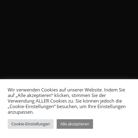
Wir verwenden Cookies auf unserer Website. Indem Sie
auf „Alle akzeptieren“ klicken, stimmen Sie der
Verwendung ALLER Cookies zu. Sie können jedoch die
„Cookie-Einstellungen“ besuchen, um Ihre Einstellungen
anzupassen.
Cookie-Einstellungen
Alle akzeptieren
© 2026
Medea Film Factory
|
Impressum
|
Datenschutz